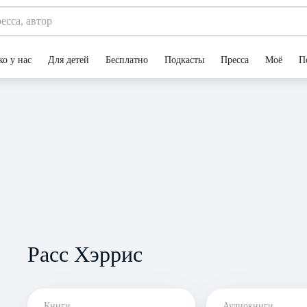
ко у нас
Для детей
Бесплатно
Подкасты
Пресса
Моё
П
Расс Хэррис
Книги
Аудиокниги