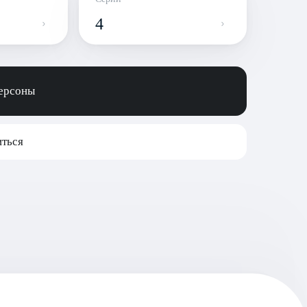
4
персоны
ться