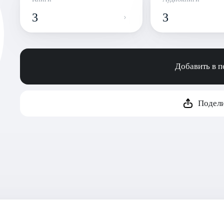
3
3
Добавить в 
Подели