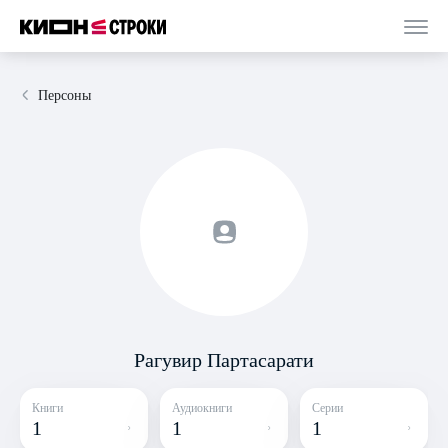
Персоны
Рагувир Партасарати
Книги
Аудиокниги
Серии
1
1
1