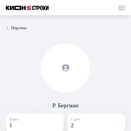
Персоны
Р. Бергман
Книги
Серии
1
2