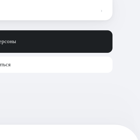
персоны
ться