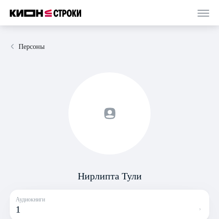
Персоны
Нирлипта Тули
Аудиокниги
1