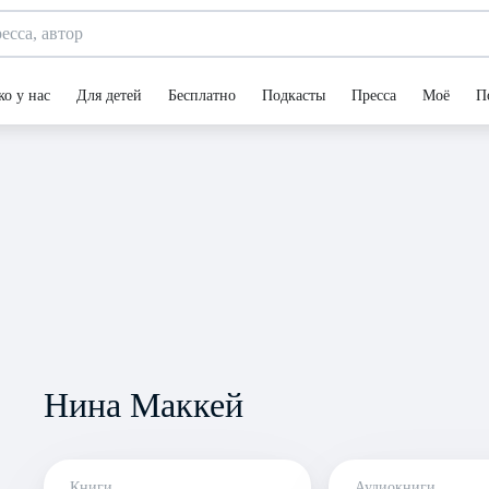
ко у нас
Для детей
Бесплатно
Подкасты
Пресса
Моё
П
Нина Маккей
Книги
Аудиокниги