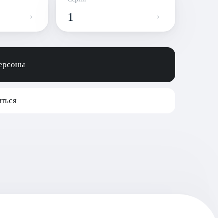
1
персоны
ться