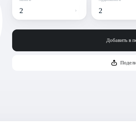
2
2
Добавить в 
Подели