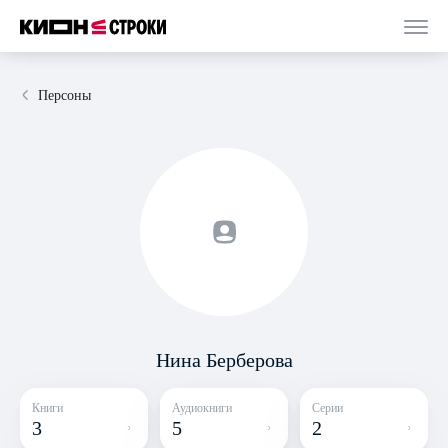
Персоны
Нина Берберова
Книги
Аудиокниги
Серии
3
5
2