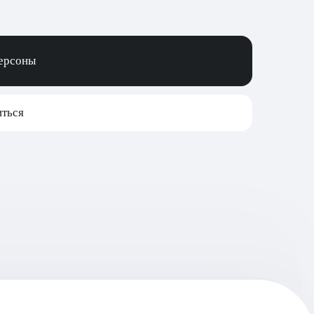
персоны
ться