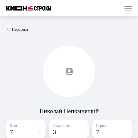
Персоны
Николай Непомнящий
Книги
Аудиокниги
Серии
7
3
7