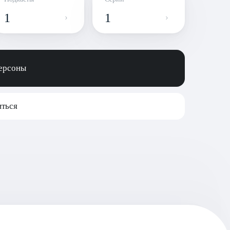
1
1
персоны
ться