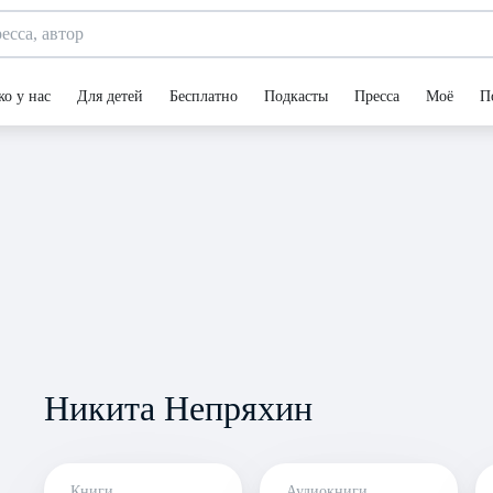
ко у нас
Для детей
Бесплатно
Подкасты
Пресса
Моё
П
Никита Непряхин
Книги
Аудиокниги