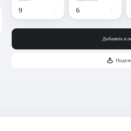
9
6
Добавить в 
Подели