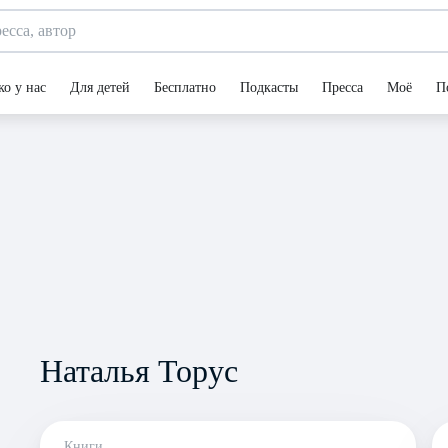
ко у нас
Для детей
Бесплатно
Подкасты
Пресса
Моё
П
Наталья Торус
Книги