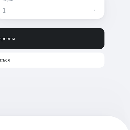
1
персоны
ться