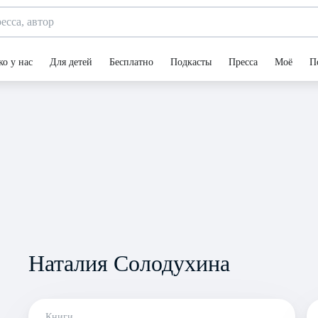
ко у нас
Для детей
Бесплатно
Подкасты
Пресса
Моё
П
Наталия Солодухина
Книги