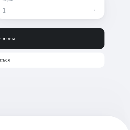
1
персоны
ться