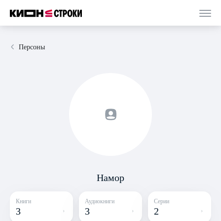
Персоны
Намор
Книги
Аудиокниги
Серии
3
3
2