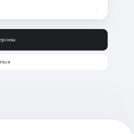
персоны
ться