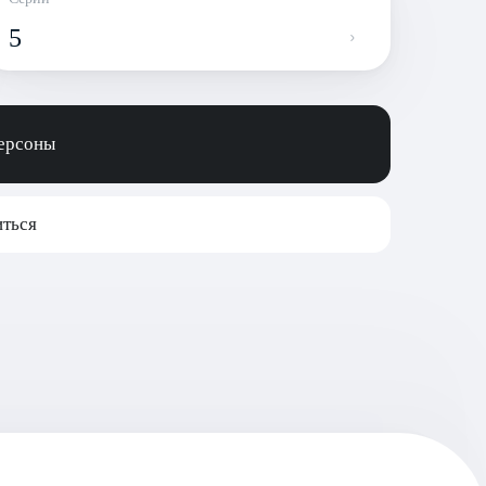
5
персоны
ться