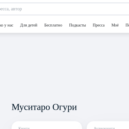
ко у нас
Для детей
Бесплатно
Подкасты
Пресса
Моё
П
Муситаро Огури
Книги
Аудиокниги