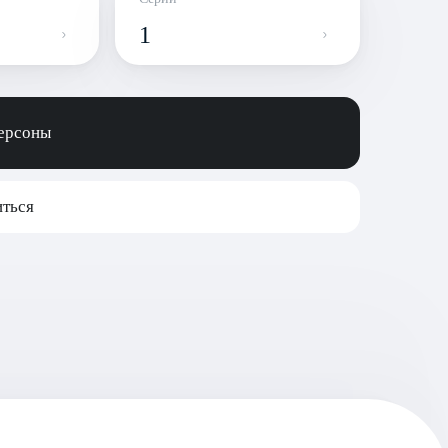
1
персоны
ться