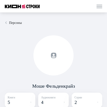
Персоны
Моше Фельденкрайз
Книги
Аудиокниги
Серии
5
4
2