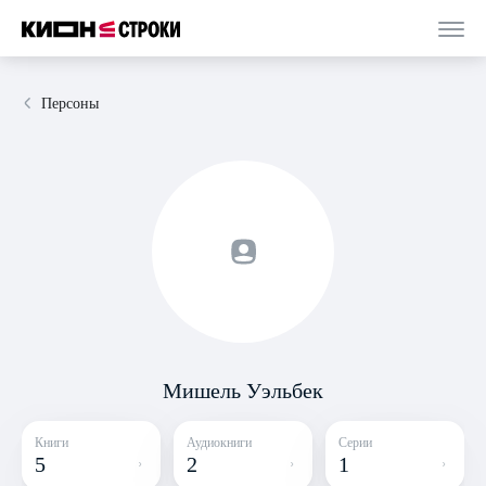
Персоны
Мишель Уэльбек
Книги
Аудиокниги
Серии
5
2
1