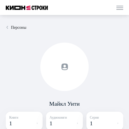
Персоны
Майкл Уити
Книги
Аудиокниги
Серии
1
1
1