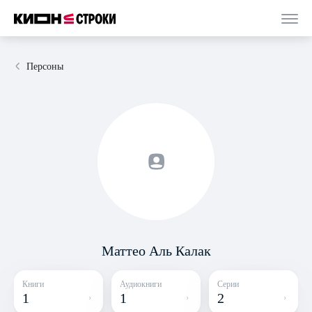
Персоны
Маттео Аль Калак
Книги
Аудиокниги
Серии
1
1
2