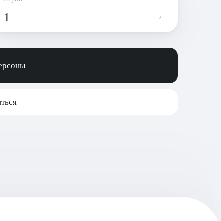
1
персоны
ться