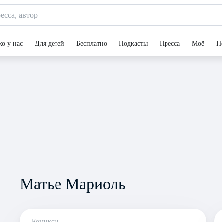
ко у нас
Для детей
Бесплатно
Подкасты
Пресса
Моё
П
Матье Мариоль
Комиксы