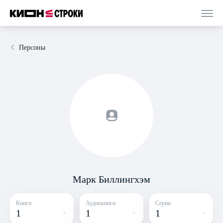
Персоны
Марк Биллингхэм
Книги
Аудиокниги
Серии
1
1
1