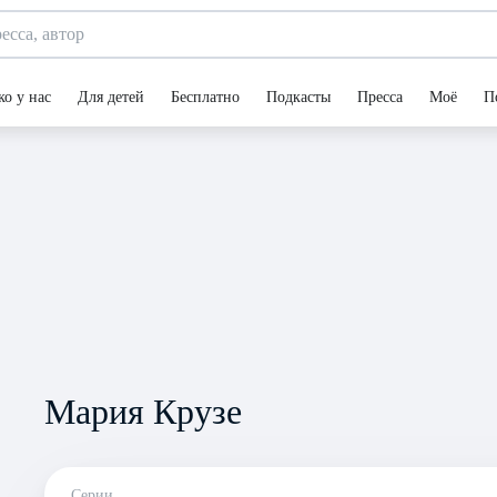
ко у нас
Для детей
Бесплатно
Подкасты
Пресса
Моё
П
Мария Крузе
Серии