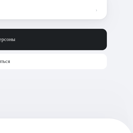
персоны
ться