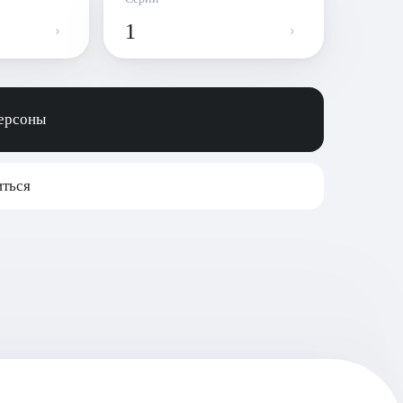
1
персоны
ться