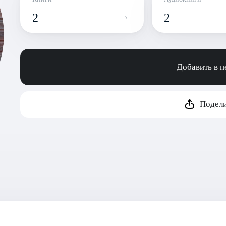
2
2
Добавить в 
Подели