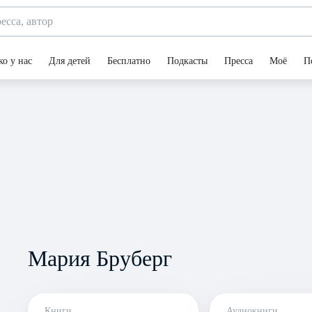
ко у нас
Для детей
Бесплатно
Подкасты
Пресса
Моё
П
Мария Бруберг
Книги
Аудиокниги