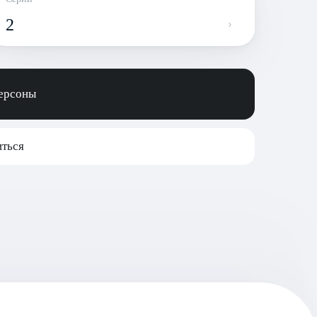
2
персоны
ться