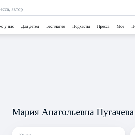
ко у нас
Для детей
Бесплатно
Подкасты
Пресса
Моё
П
Мария Анатольевна Пугачева
Книги