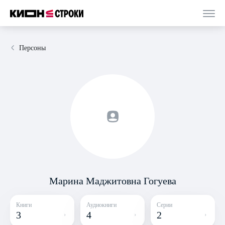
Персоны
Марина Маджитовна Гогуева
Книги
Аудиокниги
Серии
3
4
2