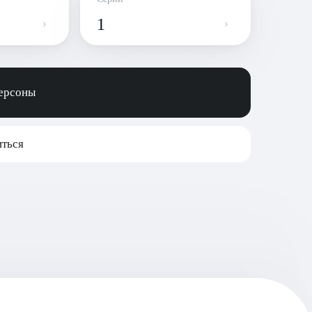
1
персоны
ться