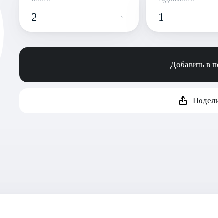
2
1
Добавить в 
Подели