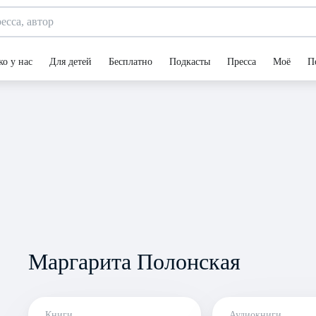
ко у нас
Для детей
Бесплатно
Подкасты
Пресса
Моё
П
Маргарита Полонская
Книги
Аудиокниги