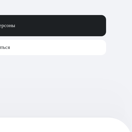
персоны
ться