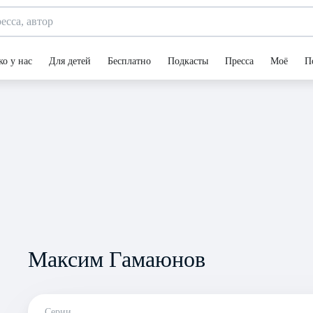
ко у нас
Для детей
Бесплатно
Подкасты
Пресса
Моё
П
Максим Гамаюнов
Серии