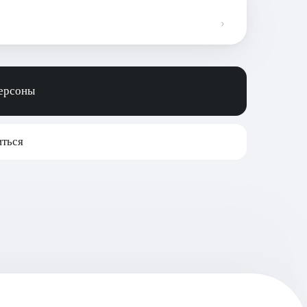
персоны
ться