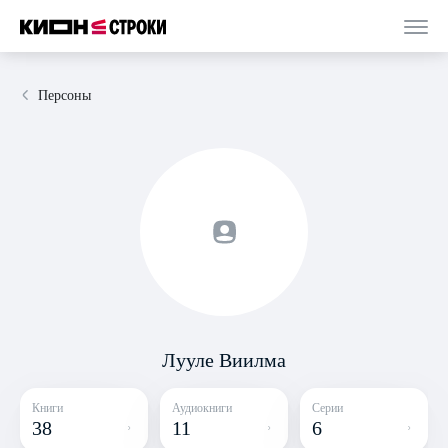
Персоны
Лууле Виилма
Книги
Аудиокниги
Серии
38
11
6