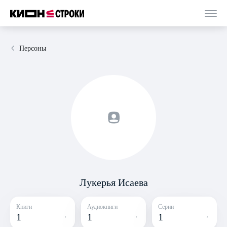
Персоны
Лукерья Исаева
Книги
Аудиокниги
Серии
1
1
1