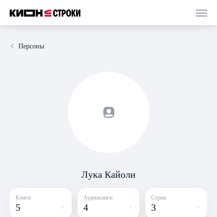
Персоны
Лука Кайоли
Книги
Аудиокниги
Серии
5
4
3