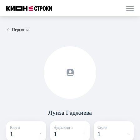
Персоны
Луиза Гаджиева
Книги
Аудиокниги
Серии
1
1
1