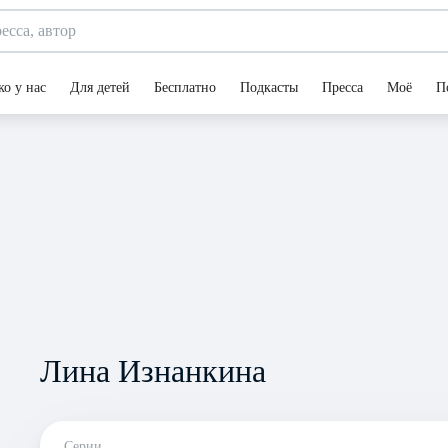
ко у нас
Для детей
Бесплатно
Подкасты
Пресса
Моё
П
Лина Изнанкина
Серии