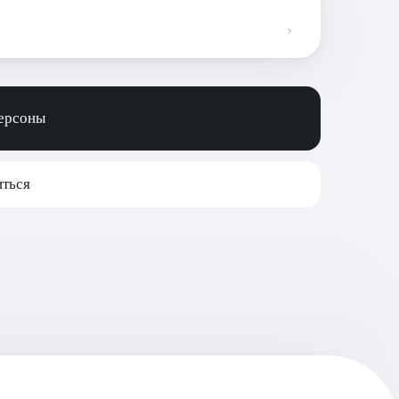
персоны
ться