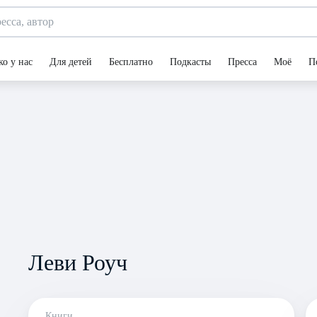
ко у нас
Для детей
Бесплатно
Подкасты
Пресса
Моё
П
Леви Роуч
Книги