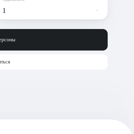
1
персоны
ться