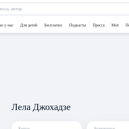
ко у нас
Для детей
Бесплатно
Подкасты
Пресса
Моё
П
Лела Джохадзе
Книги
Аудиокниги