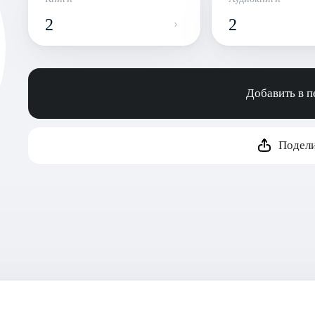
2
2
Добавить в 
Подели