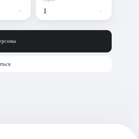
1
персоны
ться