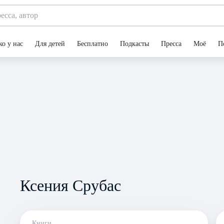
ко у нас
Для детей
Бесплатно
Подкасты
Пресса
Моё
П
Ксения Срубас
Книги