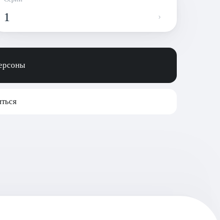
1
персоны
ться