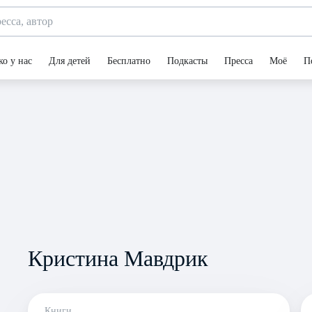
ко у нас
Для детей
Бесплатно
Подкасты
Пресса
Моё
П
Кристина Мавдрик
Книги