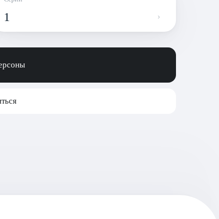
1
персоны
ться