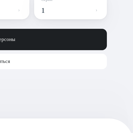
1
персоны
ться