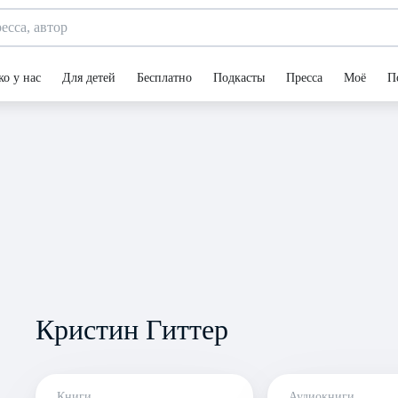
ко у нас
Для детей
Бесплатно
Подкасты
Пресса
Моё
П
Кристин Гиттер
Книги
Аудиокниги