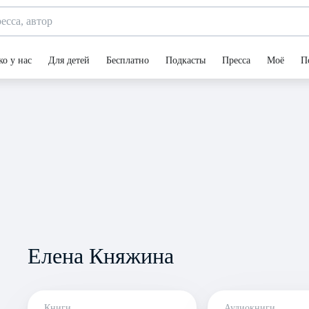
ко у нас
Для детей
Бесплатно
Подкасты
Пресса
Моё
П
Елена Княжина
Книги
Аудиокниги