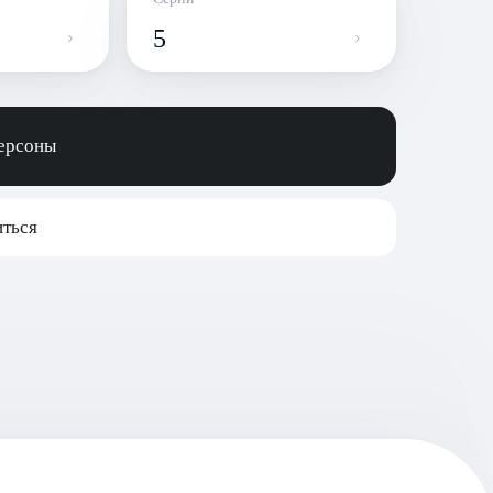
5
персоны
ться