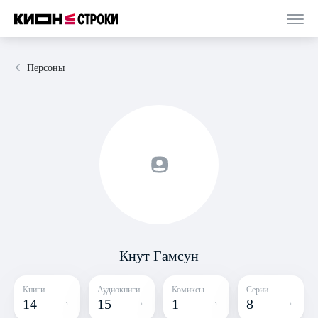
Персоны
Кнут Гамсун
Книги
Аудиокниги
Комиксы
Серии
14
15
1
8