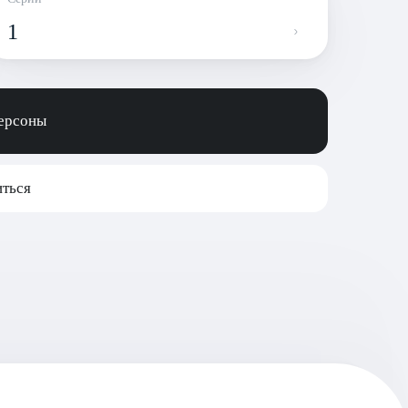
1
персоны
ться