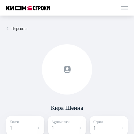
Персоны
Кира Шеина
Книги
Аудиокниги
Серии
1
1
1