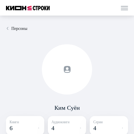
Персоны
Ким Суён
Книги
Аудиокниги
Серии
6
4
4