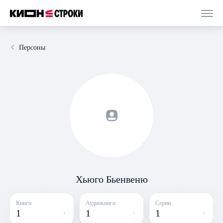
Персоны
Хьюго Бьенвеню
Книги
Аудиокниги
Серии
1
1
1