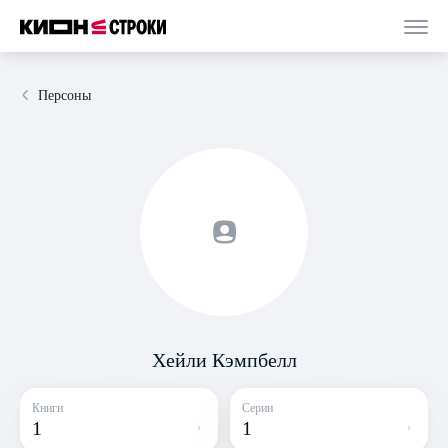
Персоны
Хейли Кэмпбелл
Книги
Серии
1
1