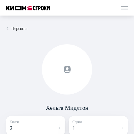
Персоны
Хельга Мидлтон
Книги
Серии
2
1