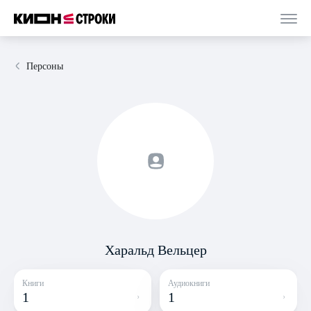
Персоны
Харальд Вельцер
Книги
Аудиокниги
1
1