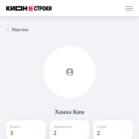
Персоны
Ханна Ким
Книги
Аудиокниги
Серии
3
2
2