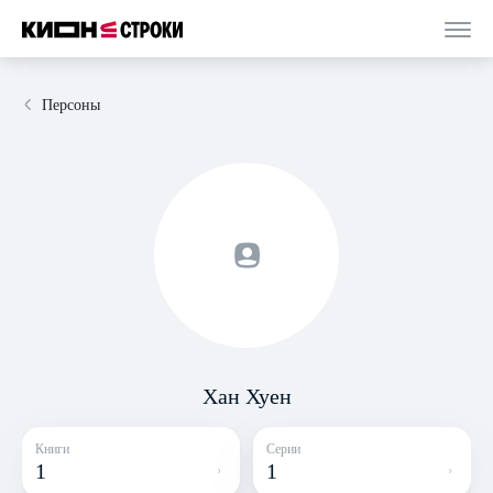
Персоны
Хан Хуен
Книги
Серии
1
1